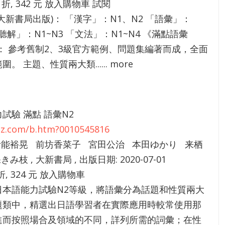
5 折, 342 元 放入購物車 試閱
大新書局出版)： 「漢字」：N1、N2 「語彙」：
「聽解」：N1~N3 「文法」：N1~N4 《滿點語彙
： 參考舊制2、3級官方範例、問題集編著而成，全面
。 主題、性質兩大類...... more
試驗 滿點 語彙N2
4zz.com/b.htm?0010545816
 伊能裕晃 前坊香菜子 宮田公治 本田ゆかり 来栖
み枝 , 大新書局 , 出版日期: 2020-07-01
折, 324 元 放入購物車
日本語能力試驗N2等級，將語彙分為話題和性質兩大
題類中，精選出日語學習者在實際應用時較常使用那
進而按照場合及領域的不同，詳列所需的詞彙；在性