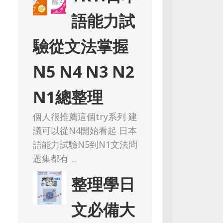
語能力試
驗從文法掌握
N5 N4 N3 N2
N1總整理
個人很推薦這個try系列 建
議可以從N4開始看起 日本
語能力試驗N5到N1文法問
題集都有 ...
整理學日
文必備大