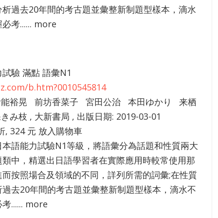
分析過去20年間的考古題並彙整新制題型樣本，滴水
...... more
試驗 滿點 語彙N1
4zz.com/b.htm?0010545814
 伊能裕晃 前坊香菜子 宮田公治 本田ゆかり 来栖
み枝 , 大新書局 , 出版日期: 2019-03-01
折, 324 元 放入購物車
日本語能力試驗N1等級，將語彙分為話題和性質兩大
題類中，精選出日語學習者在實際應用時較常使用那
進而按照場合及領域的不同，詳列所需的詞彙;在性質
析過去20年間的考古題並彙整新制題型樣本，滴水不
..... more