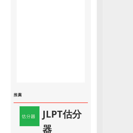
推薦
JLPT估分
器