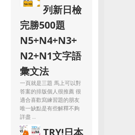
列新日檢
完勝500題
N5+N4+N3+
N2+N1文字語
彙文法
一頁就是三題 馬上可以對
答案的排版個人很推薦 很
適合喜歡寫練習題的朋友
唯一缺點是有些解釋不夠
詳盡 ...
TRY!日本