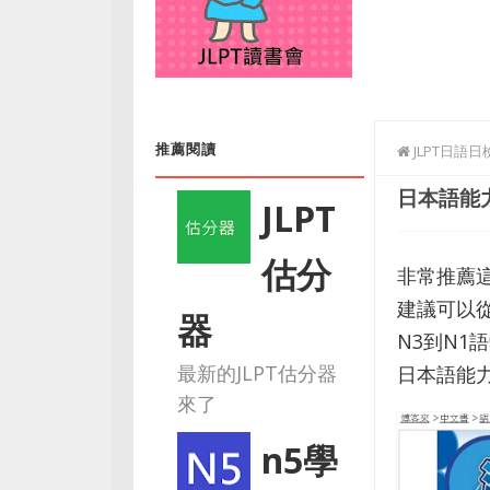
推薦閱讀
JLPT日語
日本語能力
JLPT
估分
非常推薦
建議可以
器
N3到N1
最新的JLPT估分器
日本語能
來了
n5學