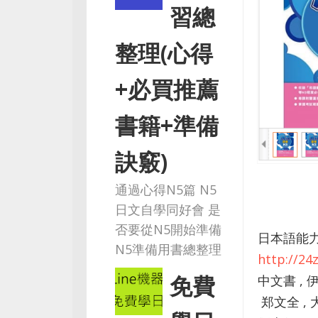
習總
整理(心得
+必買推薦
書籍+準備
訣竅)
通過心得N5篇 N5
日文自學同好會 是
否要從N5開始準備
日本語能力
N5準備用書總整理
http://2
免費
中文書 ,
郑文全 , 大