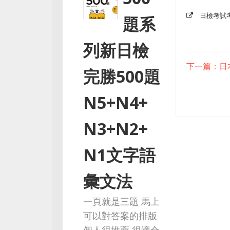
日檢考試
題系
列新日檢
下一篇：日
完勝500題
N5+N4+
N3+N2+
N1文字語
彙文法
一頁就是三題 馬上
可以對答案的排版