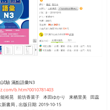
試驗 滿點語彙N3
4zz.com/b.htm?0010781403
 伊能裕晃 前坊香菜子 本田ゆかり 来栖里美 田蕊
新書局 , 出版日期: 2019-10-15