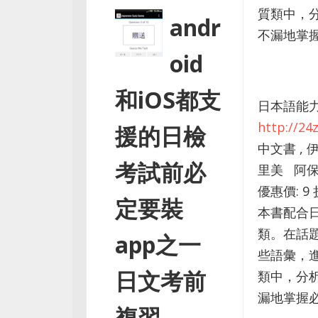
質類中，
andr
不漏地掌握必考
oid
和iOS都支
日本語能力
http://2
援的日檢
中文書 ,
考試前必
里美 阿保き
優惠價: 9 
定要裝
本書配合
類。在話
app之一
些語彙，
日文考前
類中，分
漏地掌握必考.
複習