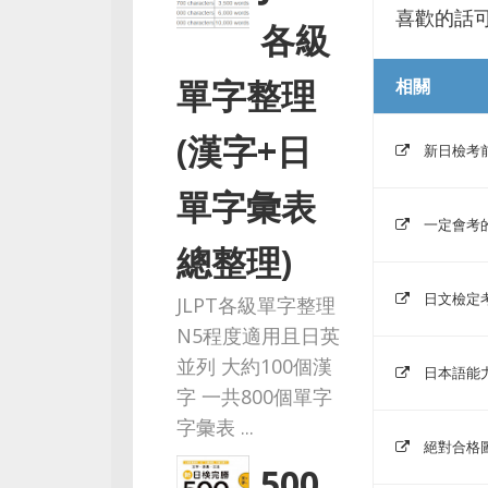
喜歡的話
各級
單字整理
相關
(漢字+日
新日檢考
單字彙表
一定會考的J
總整理)
日文檢定
JLPT各級單字整理
N5程度適用且日英
並列 大約100個漢
日本語能力
字 一共800個單字
字彙表 ...
絕對合格
500