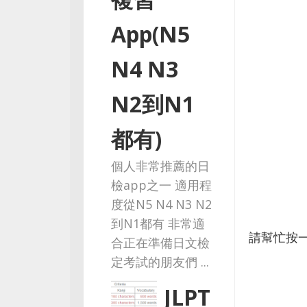
App(N5
N4 N3
N2到N1
都有)
個人非常推薦的日
檢app之一 適用程
度從N5 N4 N3 N2
到N1都有 非常適
請幫忙按
合正在準備日文檢
定考試的朋友們 ...
JLPT