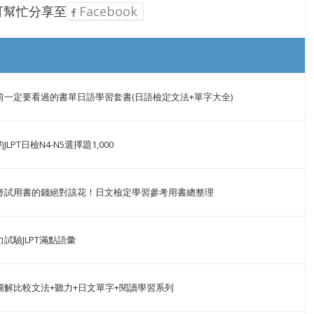
可幫忙分享至
Facebook
前一定要看過的書單日語學習套書(日語檢定文法+單字大全)
LPT日檢N4-N5選擇題1,000
考試用書的錢絕對該花！日文檢定學習參考用書總整理
試驗JLPT滿點語彙
圖解比較文法+聽力+日文單字+閱讀學習系列