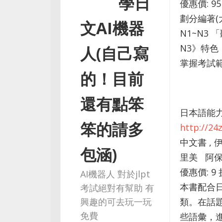
學日
優惠價: 9
劃分編著(
文AI機器
N1~N3 
N3》特色
人(自己寫
掌握考試範圍
的！目前
還有點笨
日本語能力
笨的請多
http://2
中文書 ,
包涵)
里美 阿保き
優惠價: 9 
AI機器人 對於jlpt
本書配合
考試絕對有幫助 有
興趣的可去玩一玩
類。在話
免費
些語彙，