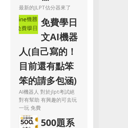
最新的JLPT估分器來了
免費學日
文AI機器
人(自己寫的！
目前還有點笨
笨的請多包涵)
AI機器人 對於jlpt考試絕
對有幫助 有興趣的可去玩
一玩 免費
500題系