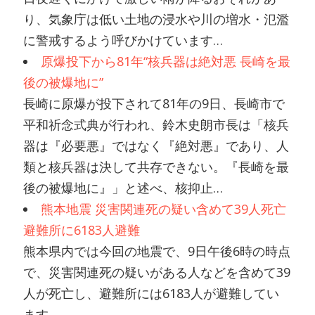
り、気象庁は低い土地の浸水や川の増水・氾濫
に警戒するよう呼びかけています…
原爆投下から81年“核兵器は絶対悪 長崎を最
後の被爆地に”
長崎に原爆が投下されて81年の9日、長崎市で
平和祈念式典が行われ、鈴木史朗市長は「核兵
器は『必要悪』ではなく『絶対悪』であり、人
類と核兵器は決して共存できない。『長崎を最
後の被爆地に』」と述べ、核抑止…
熊本地震 災害関連死の疑い含めて39人死亡
避難所に6183人避難
熊本県内では今回の地震で、9日午後6時の時点
で、災害関連死の疑いがある人などを含めて39
人が死亡し、避難所には6183人が避難してい
ます。