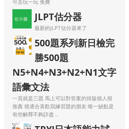
可去玩一玩 免費
JLPT估分器
最新的JLPT估分器來了
500題系列新日檢完
勝500題
N5+N4+N3+N2+N1文字
語彙文法
一頁就是三題 馬上可以對答案的排版個人很
推薦 很適合喜歡寫練習題的朋友 唯一缺點是
有些解釋不夠詳盡 ...