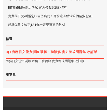
BJT商務日語能力考試 官方模擬試題&指南
免費學日文AI機器人(自己寫的！目前還有點笨笨的請多包涵)
想準備日文檢定JLPT你一定要讀過的教材
精選
BJT商務日文能力測驗 聽解・聽讀解 實力養成問題集 改訂版
商務日文能力測驗 聽解・聽讀解 實力養成問題集 改訂版
瀏覽量