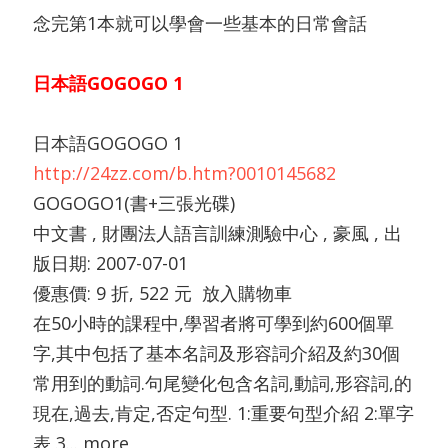
念完第1本就可以學會一些基本的日常會話
日本語GOGOGO 1
日本語GOGOGO 1
http://24zz.com/b.htm?0010145682
GOGOGO1(書+三張光碟)
中文書 , 財團法人語言訓練測驗中心 , 豪風 , 出
版日期: 2007-07-01
優惠價: 9 折, 522 元 放入購物車
在50小時的課程中,學習者將可學到約600個單
字,其中包括了基本名詞及形容詞介紹及約30個
常用到的動詞.句尾變化包含名詞,動詞,形容詞,的
現在,過去,肯定,否定句型. 1:重要句型介紹 2:單字
表 3... more