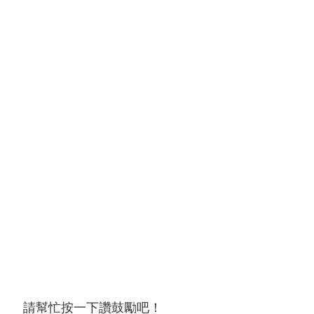
請幫忙按一下讚鼓勵吧！