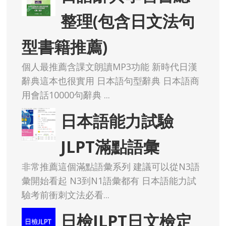
整理(包含日文法句
型書籍推薦)
個人最推薦含課文朗讀MP3功能 新時代日漢
辭典這本也很實用 日本語句型辭典 日本語商
用會話10000句辭典 ...
日本語能力試驗
JLPT滿點語彙
非常推薦這個滿點語彙系列 建議可以從N3語
彙開始看起 N3到N1語彙都有 日本語能力試
驗考前衝刺文法必看...
日檢JLPT日文檢定