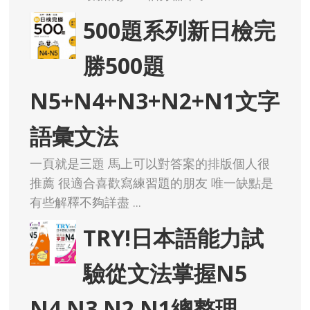
500題系列新日檢完
勝500題
N5+N4+N3+N2+N1文字
語彙文法
一頁就是三題 馬上可以對答案的排版個人很
推薦 很適合喜歡寫練習題的朋友 唯一缺點是
有些解釋不夠詳盡 ...
TRY!日本語能力試
驗從文法掌握N5
N4 N3 N2 N1總整理