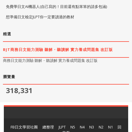
免費學日文AI機器人(自己寫的！目前還有點笨笨的請多包涵)
想準備日文檢定JLPT你一定要讀過的教材
精選
BJT商務日文能力測驗 聽解・聽讀解 實力養成問題集 改訂版
商務日文能力測驗 聽解・聽讀解 實力養成問題集 改訂版
瀏覽量
318,331
FB日文學習社團
總整理
JLPT
N5
N4
N3
N2
N1
回