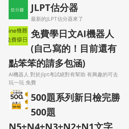
JLPT估分器
最新的JLPT估分器來了
免費學日文AI機器人
(自己寫的！目前還有
點笨笨的請多包涵)
AI機器人 對於jlpt考試絕對有幫助 有興趣的可去
玩一玩 免費
500題系列新日檢完勝
500題
N5+N4+N3+N2+N1文字