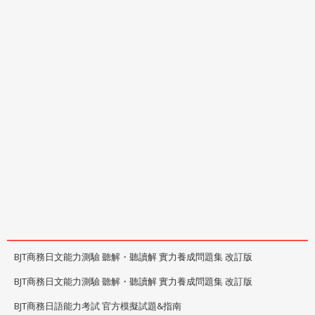
BJT商務日文能力測驗 聽解・聽讀解 實力養成問題集 改訂版
BJT商務日文能力測驗 聽解・聽讀解 實力養成問題集 改訂版
BJT商務日語能力考試 官方模擬試題&指南