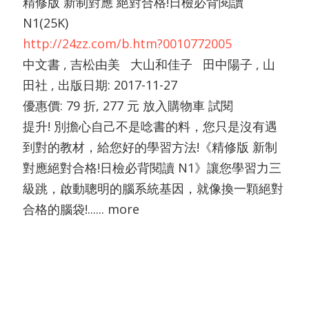
精修版 新制對應 絕對合格!日檢必背閱讀
N1(25K)
http://24zz.com/b.htm?0010772005
中文書 , 吉松由美 大山和佳子 田中陽子 , 山
田社 , 出版日期: 2017-11-27
優惠價: 79 折, 277 元 放入購物車 試閱
提升! 別擔心自己不是唸書的料，您只是沒有遇
到對的教材，給您好的學習方法!《精修版 新制
對應絕對合格!日檢必背閱讀 N1》讓您學習力三
級跳，啟動聰明的腦系統基因，就像換一顆絕對
合格的腦袋!...... more