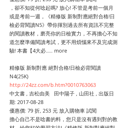
，卻不知從何唸起嗎? 放心! 不管是考前一個月
或是考前一週，《精修版 新制對應絕對合格!日
檢必背閱讀N5》帶你揮別過去所有資訊不完整
的閱讀教材，磨亮你的日檢實力，不再擔心不知
道怎麼準備閱讀考試，更不用煩惱來不及完成測
驗! 本書【4大必...... more
精修版 新制對應 絕對合格!日檢必背閱讀
N4(25K)
http://24zz.com/b.htm?0010763063
中文書 , 吉松由美 田中陽子 , 山田社 , 出版日
期: 2017-08-28
優惠價: 79 折, 253 元 放入購物車 試閱
擔心自己不是唸書的料，您只是沒有遇到對的教
材，給您好的學習方法!《精修版-新制對應絕對