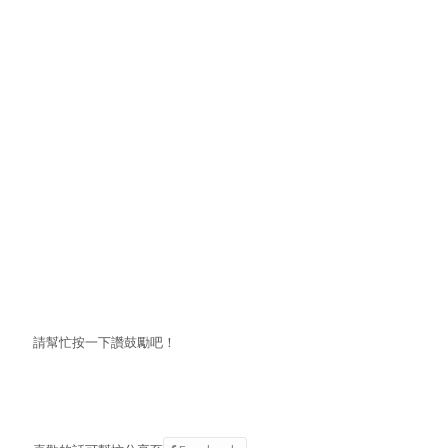
請幫忙按一下讚鼓勵吧！