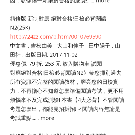
因，就像換一顆絕對合格的腦袋!...... more
精修版 新制對應 絕對合格!日檢必背閱讀
N2(25K)
http://24zz.com/b.htm?0010769590
中文書 , 吉松由美 大山和佳子 田中陽子 , 山
田社 , 出版日期: 2017-11-02
優惠價: 79 折, 253 元 放入購物車 試閱
對應絕對合格!日檢必背閱讀N2》帶您揮別過去
所有資訊不完整的閱讀教材，磨亮您的日檢實
力，不再擔心不知道怎麼準備閱讀考試，更不用
煩惱來不及完成測驗! 本書【4大必背】不管閱讀
考題怎麼出，都能見招拆招! ✓閱讀內容無論是
考試重點...... more