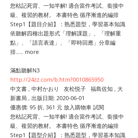
您枯記死背、一知半解! 適合當作考試、銜接中
級、複習的教材。 本書特色 循序漸進的編排
Step1【題目介紹】：熟悉題型，學習基本知識
依聽解四種出題形式「理解課題」、「理解重
點」、「語言表達」、「即時回應」分章編
排...... more
滿點聽解N3
http://24zz.com/b.htm?0010865950
中文書 , 中村かおり 友松悦子 福島佐知 , 大
新書局 , 出版日期: 2020-06-01
優惠價: 95 折, 361 元 放入購物車 試閱
您枯記死背、一知半解! 適合當作考試、銜接中
級、複習的教材。 本書特色 循序漸進的編排
Step1【題型介紹】：熟悉題型，學習基本知識