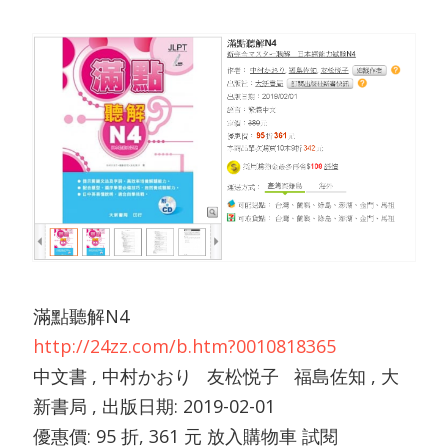
滿點聽解N4
http://24zz.com/b.htm?0010818365
中文書 , 中村かおり 友松悦子 福島佐知 , 大
新書局 , 出版日期: 2019-02-01
優惠價: 95 折, 361 元 放入購物車 試閱