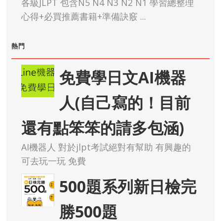
各級JLPT 包含N5 N4 N3 N2 N1 學習總整理
心得+必買推薦書籍+準備訣竅 ...
熱門
免費學日文AI機器
人(自己寫的！目前
還有點笨笨的請多包涵)
AI機器人 對於jlpt考試絕對有幫助 有興趣的
可去玩一玩 免費
500題系列新日檢完
勝500題