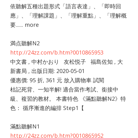
依聽解五種出題形式「語言表達」、「即時回
應」、「理解課題」、「理解重點」、「理解概
要...... more
満点聽解N2
http://24zz.com/b.htm?0010865953
中文書 , 中村かおり 友松悦子 福島佐知 , 大
新書局 , 出版日期: 2020-05-01
優惠價: 95 折, 361 元 放入購物車 試閱
枯記死背、一知半解! 適合當作考試、銜接中
級、複習的教材。 本書特色 《滿點聽解N2》特
色： 循序漸進的編排 Step1【
滿點聽解N1
http://24zz.com/b.htm?0010865952