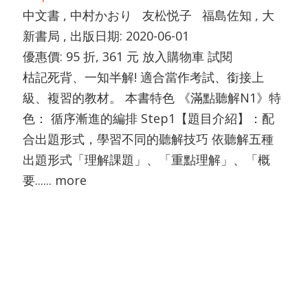
中文書 , 中村かおり 友松悦子 福島佐知 , 大
新書局 , 出版日期: 2020-06-01
優惠價: 95 折, 361 元 放入購物車 試閱
枯記死背、一知半解! 適合當作考試、銜接上
級、複習的教材。 本書特色 《滿點聽解N1》特
色： 循序漸進的編排 Step1【題目介紹】：配
合出題形式，學習不同的聽解技巧 依聽解五種
出題形式「理解課題」、「重點理解」、「概
要...... more